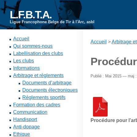
L.F.B.T.A.
Ligue Francophone Belge de Tir à l'Arc, asbl
Accueil
Accueil
>
Arbitrage e
Qui sommes-nous
Labellisation des clubs
Procédure
Les clubs
Informations
Arbitrage et règlements
Publié : Mai 2015 — maj :
Documents d’arbitrage
Documents électroniques
Règlements sportifs
Formation des cadres
Communication
Handisport
Procédure pour l’arb
Anti-dopage
Ethique