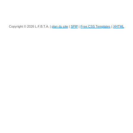
Copyright © 2026 L.F.B.T.A. |
plan du site
|
SPIP
|
Free CSS Templates
|
XHTML