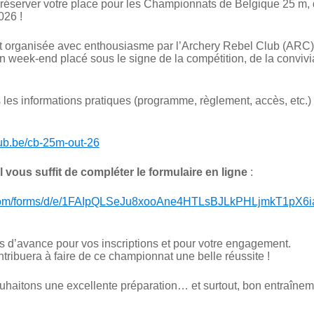
réserver votre place pour les Championnats de Belgique 25 m, q
026 !
t organisée avec enthousiasme par l’Archery Rebel Club (ARC), 
un week-end placé sous le signe de la compétition, de la convivia
les informations pratiques (programme, règlement, accès, etc.) su
lub.be/cb-25m-out-26
l vous suffit de compléter le formulaire en ligne
:
e.com/forms/d/e/1FAIpQLSeJu8xooAne4HTLsBJLkPHLjmkT1pX
 d’avance pour vos inscriptions et pour votre engagement.
ntribuera à faire de ce championnat une belle réussite !
ouhaitons une excellente préparation… et surtout, bon entraînem