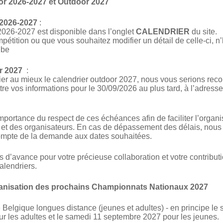
oor 2026-2027 et Outdoor 2027
 2026-2027
:
2026-2027 est disponible dans l’onglet
CALENDRIER
du site.
pétition ou que vous souhaitez modifier un détail de celle-ci, n
.be
r 2027
:
fier au mieux le calendrier outdoor 2027, nous vous serions rec
tre vos informations pour le 30/09/2026 au plus tard, à l’adresse
importance du respect de ces échéances afin de faciliter l’organi
 et des organisateurs. En cas de dépassement des délais, nous
 compte de la demande aux dates souhaitées.
d’avance pour votre précieuse collaboration et votre contribut
alendriers.
ganisation des prochains Championnats Nationaux 2027
elgique longues distance (jeunes et adultes) - en principe le
r les adultes et le samedi 11 septembre 2027 pour les jeunes.