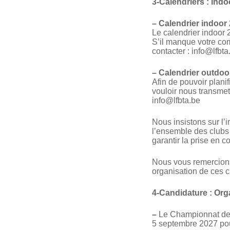
3-Calendriers : Ind
–
Calendrier indoor
Le calendrier indoor 
S’il manque votre com
contacter : info@lfbta
–
Calendrier outdoo
Afin de pouvoir plani
vouloir nous transmet
info@lfbta.be
Nous insistons sur l’
l’ensemble des clubs
garantir la prise en
Nous vous remercions 
organisation de ces c
4-Candidature : Or
–
Le Championnat de B
5 septembre 2027 pou