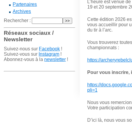
L’heure est venue de 
Partenaires
19 et 20 septembre 2
Archives
Cette édition 2026 es
Rechercher :
vous accueillir pour 
du tir à l’arc.
Réseaux sociaux /
Newsletter
Vous trouverez toutes 
championnats :
Suivez-nous sur
Facebook
!
Suivez-vous sur
Instagram
!
Abonnez-vous à la
newsletter
!
https://archeryrebelc
Pour vous inscrire, i
https://docs.googl
pli=1
Nous vous remercions
Votre participation co
D’ici là, nous vous s