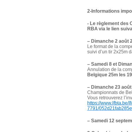
2-Informations impo
- Le règlement des
RBA via le lien suiv
–
Dimanche 2 août 
Le format de la compét
suivi d’un tir 2x25m d
–
Samedi 8 et Dima
Annulation de la comp
Belgique 25m les 19
–
Dimanche 23 août
Championnats de Bel
Vous retrouverez l’inv
https://www.lfbta.be
7791/052d21fab285
–
Samedi 12 septem