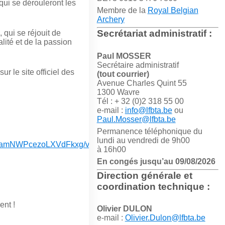
ui se dérouleront les
Membre de la
Royal Belgian
Archery
Secrétariat administratif :
qui se réjouit de
lité et de la passion
Paul MOSSER
Secrétaire administratif
r le site officiel des
(tout courrier)
Avenue Charles Quint 55
1300 Wavre
Tél : + 32 (0)2 318 55 00
e-mail :
info@lfbta.be
ou
Paul.Mosser@lfbta.be
Permanence téléphonique du
lundi au vendredi de 9h00
6iamNWPcezoLXVdFkxg/viewform?
à 16h00
En congés jusqu’au 09/08/2026
Direction générale et
coordination technique :
ent !
Olivier DULON
e-mail :
Olivier.Dulon@lfbta.be