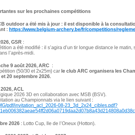
rtantes sur les prochaines compétitions
CB outdoor
a été mis à jour : il est disponible à la consultatio
ant :
https://www.belgium-archery.be/fr/competitions/reglem
2026, GSR
:
ition a été modifié : il s’agira d’un tir longue distance le matin,
ans l’après-midi.
nche 9 août 2026, ARC
:
étition (50/30 et 2x25m) car
le club ARC organisera les Cha
 et 20 septembre 2026.
 2026, ACL
gique 2026 3D en collaboration avec MSB (BSV).
itation au Championnats via le lien suivant :
/IMG/pdf/invitation_acl_2026-08-23_3d_2x24_cibles.pdf?
e1eb006382aeae54ff2d06a0719daa2d07b8a43d214808a0d38c
bre 2026
: Lotto Cup, Ile de l’Oneux (Hotton).