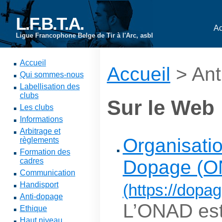
L.F.B.T.A.
Ac
Ligue Francophone Belge de Tir à l'Arc, asbl
Accueil
Accueil
> Ant
Qui sommes-nous
Labellisation des
clubs
Sur le Web
Les clubs
Informations
Arbitrage et
Organisatio
règlements
Formation des
Dopage (O
cadres
Communication
Handisport
(https://dopag
Anti-dopage
L’ONAD est 
Ethique
Haut niveau