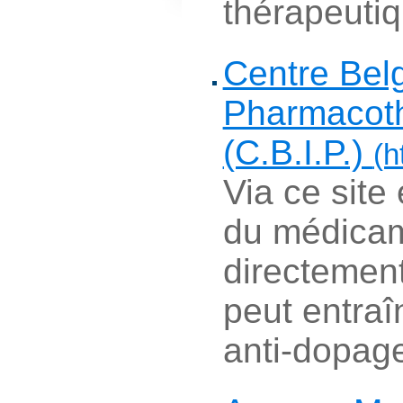
thérapeutiqu
Centre Belg
Pharmacot
(C.B.I.P.)
(h
Via ce site
du médicam
directement 
peut entraî
anti-dopage