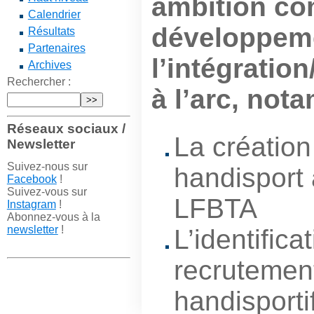
ambition c
Calendrier
développeme
Résultats
Partenaires
l’intégration
Archives
Rechercher :
à l’arc, not
Réseaux sociaux /
La création
Newsletter
Suivez-nous sur
handisport 
Facebook
!
Suivez-vous sur
LFBTA
Instagram
!
Abonnez-vous à la
newsletter
!
L’identificat
recrutemen
handisporti