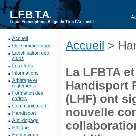
L.F.B.T.A.
Ac
Ligue Francophone Belge de Tir à l'Arc, asbl
Accueil
Accueil
> Han
Qui sommes-nous
Labellisation des
clubs
Les clubs
La LFBTA et 
Informations
Arbitrage et
Handisport
règlements
Formation des
(LHF) ont s
cadres
Communication
nouvelle co
Handisport
Anti-dopage
collaborati
Ethique
Haut niveau