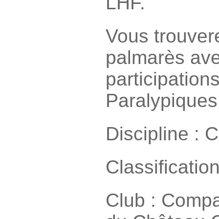
LHF.
Vous trouver
palmarès av
participation
Paralypiques
Discipline :
Classificatio
Club : Compa