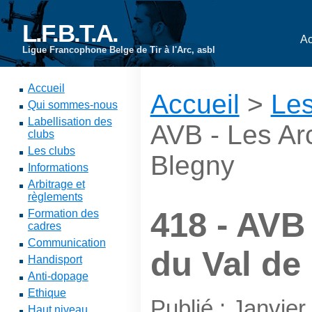
L.F.B.T.A.
Ac
Ligue Francophone Belge de Tir à l'Arc, asbl
Accueil
Accueil
>
Les
Qui sommes-nous
Labellisation des
AVB - Les Ar
clubs
Les clubs
Blegny
Informations
Arbitrage et
règlements
418 - AVB
Formation des
cadres
Communication
du Val de
Handisport
Anti-dopage
Ethique
Publié : Janvie
Haut niveau