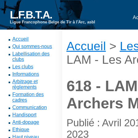
L.F.B.T.A.
Ac
Ligue Francophone Belge de Tir à l'Arc, asbl
Accueil
Accueil
>
Les
Qui sommes-nous
Labellisation des
LAM - Les Ar
clubs
Les clubs
Informations
618 - LAM
Arbitrage et
règlements
Formation des
Archers M
cadres
Communication
Handisport
Publié : Avril 
Anti-dopage
Ethique
2023
Haut niveau