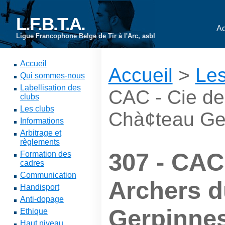
L.F.B.T.A.
Ac
Ligue Francophone Belge de Tir à l'Arc, asbl
Accueil
Accueil
>
Les
Qui sommes-nous
Labellisation des
CAC - Cie de
clubs
Les clubs
Chà¢teau Ge
Informations
Arbitrage et
règlements
307 - CAC
Formation des
cadres
Communication
Archers 
Handisport
Anti-dopage
Gerpinne
Ethique
Haut niveau