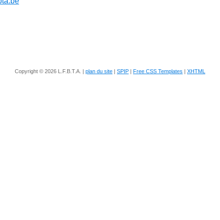
bta.be
Copyright © 2026 L.F.B.T.A. |
plan du site
|
SPIP
|
Free CSS Templates
|
XHTML