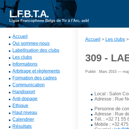
L.F.B.T.A.
Ligue Francophone Belge de Tir à l'Arc, asbl
Accueil
Accueil
>
Les clubs
>
Qui sommes-nous
Labellisation des clubs
309 - LA
Les clubs
Informations
Arbitrage et règlements
Publié : Mars 2015 — ma
Formation des cadres
Communication
Handisport
Local : Salon C
Anti-dopage
Adresse : Rue N
Ethique
Personne de con
Haut niveau
Adresse : Rue de
Tél. : +32 71 55 
Calendrier
Mobile : +32 475
Résultats