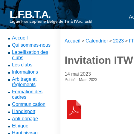
L.F.B.T.A.
Ac
Ligue Francophone Belge de Tir à l'Arc, asbl
Accueil
Accueil
>
Calendrier
>
2023
>
FI
Qui sommes-nous
Labellisation des
Invitation ITW
clubs
Les clubs
Informations
14 mai 2023
Arbitrage et
Publié : Mars 2023
règlements
Formation des
cadres
Communication
Handisport
Anti-dopage
Ethique
Haut niveau