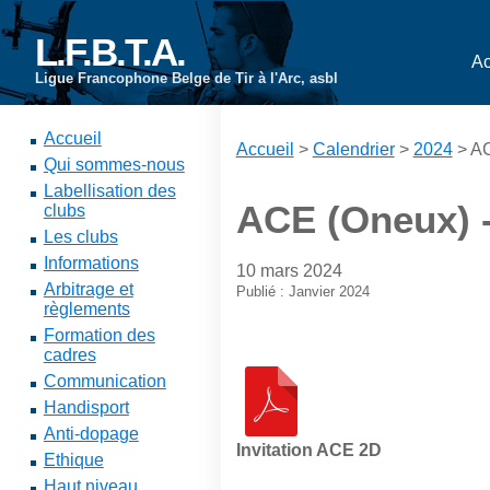
L.F.B.T.A.
Ac
Ligue Francophone Belge de Tir à l'Arc, asbl
Accueil
Accueil
>
Calendrier
>
2024
> AC
Qui sommes-nous
Labellisation des
ACE (Oneux) 
clubs
Les clubs
Informations
10 mars 2024
Arbitrage et
Publié : Janvier 2024
règlements
Formation des
cadres
Communication
Handisport
Anti-dopage
Invitation ACE 2D
Ethique
Haut niveau