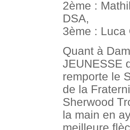
2ème : Math
DSA,
3ème : Luca
Quant à Dame
JEUNESSE de
remporte le 
de la Fratern
Sherwood Tr
la main en aya
meilleure flè