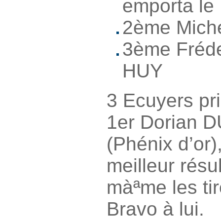
emporta le
2ème Mich
3ème Fréde
HUY
3 Ecuyers pr
1er Dorian 
(Phénix d’or),
meilleur résu
màªme les tir
Bravo à lui.