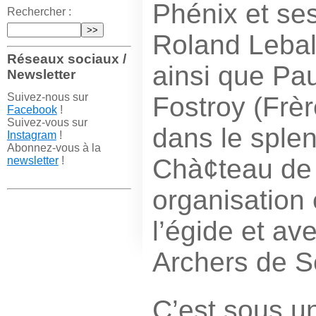
Phénix et s
Rechercher :
Roland Leball
Réseaux sociaux /
ainsi que Pau
Newsletter
Suivez-nous sur
Fostroy (Frèr
Facebook
!
Suivez-vous sur
dans le sple
Instagram
!
Abonnez-vous à la
Chà¢teau de 
newsletter
!
organisation
l’égide et av
Archers de S
C’est sous un