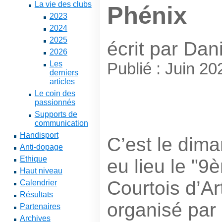
La vie des clubs
Phénix
2023
2024
2025
écrit par Dan
2026
Les
Publié : Juin 2
derniers
articles
Le coin des
passionnés
Supports de
communication
Handisport
C’est le dima
Anti-dopage
Ethique
eu lieu le "9
Haut niveau
Courtois d’Ar
Calendrier
Résultats
organisé par 
Partenaires
Archives