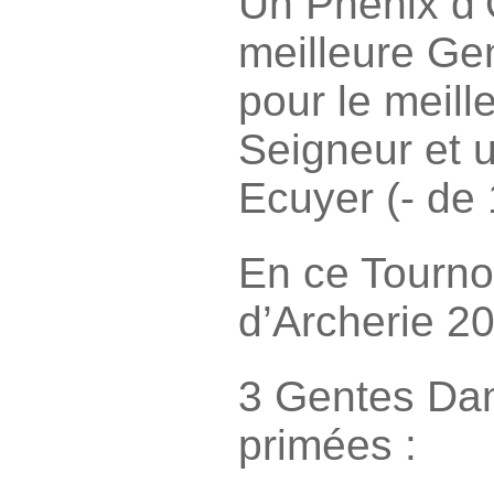
Un Phénix d’
meilleure Ge
pour le meill
Seigneur et u
Ecuyer (- de
En ce Tourno
d’Archerie 2
3 Gentes Da
primées :