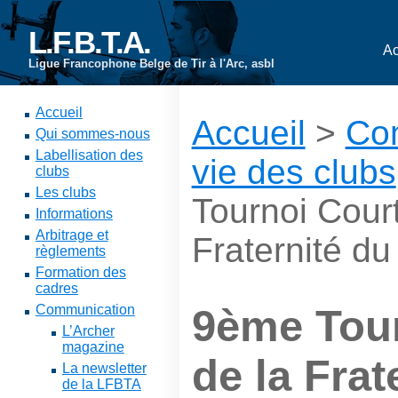
L.F.B.T.A.
Ac
Ligue Francophone Belge de Tir à l'Arc, asbl
Accueil
Accueil
>
Co
Qui sommes-nous
Labellisation des
vie des clubs
clubs
Les clubs
Tournoi Court
Informations
Arbitrage et
Fraternité du
règlements
Formation des
cadres
Communication
9ème Tour
L’Archer
magazine
de la Frat
La newsletter
de la LFBTA