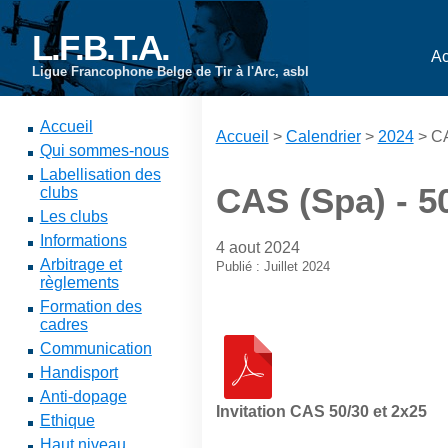
L.F.B.T.A.
Ac
Ligue Francophone Belge de Tir à l'Arc, asbl
Accueil
Accueil
>
Calendrier
>
2024
> CA
Qui sommes-nous
Labellisation des
CAS (Spa) - 5
clubs
Les clubs
Informations
4 aout 2024
Arbitrage et
Publié : Juillet 2024
règlements
Formation des
cadres
Communication
Handisport
Anti-dopage
Invitation CAS 50/30 et 2x25
Ethique
Haut niveau