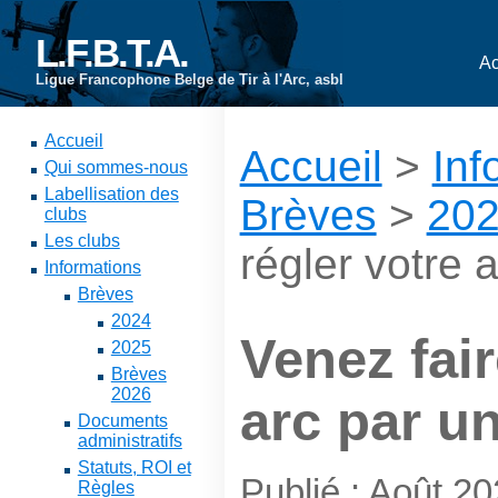
L.F.B.T.A.
Ac
Ligue Francophone Belge de Tir à l'Arc, asbl
Accueil
Accueil
>
Inf
Qui sommes-nous
Labellisation des
Brèves
>
20
clubs
Les clubs
régler votre a
Informations
Brèves
2024
Venez fair
2025
Brèves
2026
arc par un 
Documents
administratifs
Statuts, ROI et
Publié : Août 2
Règles