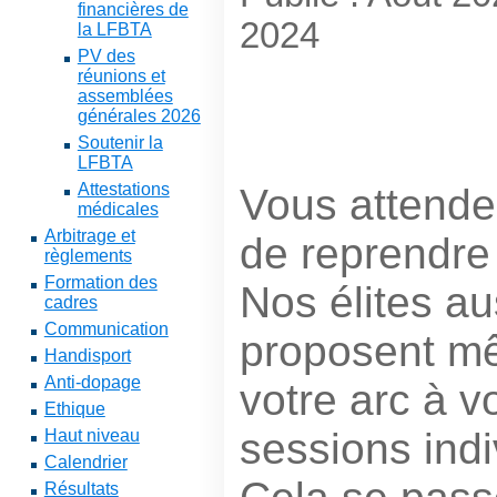
financières de
2024
la LFBTA
PV des
réunions et
assemblées
générales 2026
Soutenir la
LFBTA
Attestations
Vous attende
médicales
Arbitrage et
de reprendre 
règlements
Formation des
Nos élites aus
cadres
Communication
proposent mê
Handisport
Anti-dopage
votre arc à v
Ethique
sessions indi
Haut niveau
Calendrier
Résultats