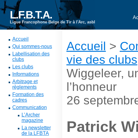
L.F.B.T.A.
Ac
Ligue Francophone Belge de Tir à l'Arc, asbl
Accueil
Accueil
>
Co
Qui sommes-nous
Labellisation des
vie des clubs
clubs
Les clubs
Wiggeleer, un
Informations
Arbitrage et
l’honneur
règlements
Formation des
26 septembr
cadres
Communication
L’Archer
magazine
Patrick W
La newsletter
de la LFBTA