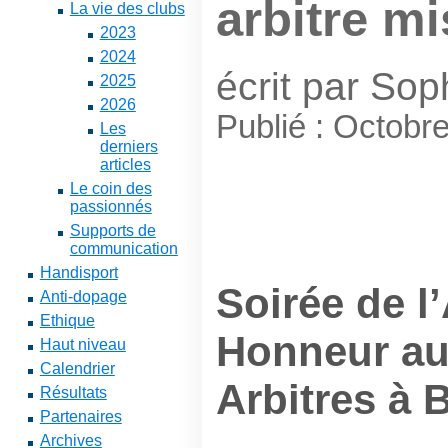
arbitre mi
La vie des clubs
2023
2024
écrit par So
2025
2026
Publié : Octobr
Les
derniers
articles
Le coin des
passionnés
Supports de
communication
Handisport
Soirée de l’
Anti-dopage
Ethique
Honneur au
Haut niveau
Calendrier
Arbitres à 
Résultats
Partenaires
Archives