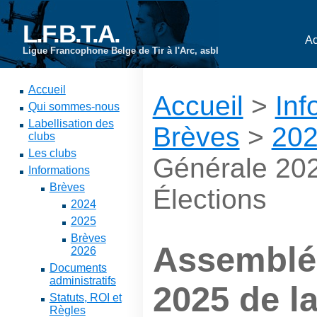
L.F.B.T.A.
Ac
Ligue Francophone Belge de Tir à l'Arc, asbl
Accueil
Accueil
>
Inf
Qui sommes-nous
Labellisation des
Brèves
>
20
clubs
Les clubs
Générale 202
Informations
Brèves
Élections
2024
2025
Brèves
Assemblé
2026
Documents
administratifs
2025 de l
Statuts, ROI et
Règles