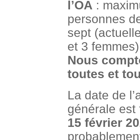
l’OA
: maxim
personnes d
sept (actuel
et 3 femmes)
Nous compt
toutes et to
La date de l
générale est
15 février 2
probablement