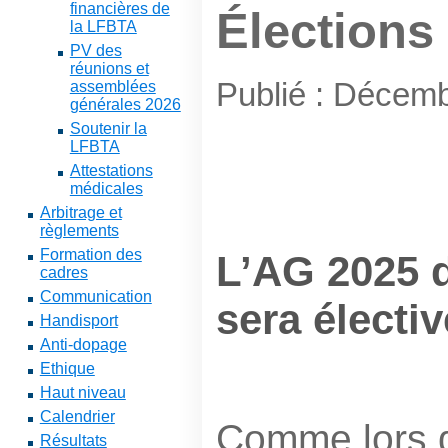
financières de
Élections
la LFBTA
PV des
réunions et
Publié : Décem
assemblées
générales 2026
Soutenir la
LFBTA
Attestations
médicales
Arbitrage et
règlements
Formation des
L’AG 2025 
cadres
Communication
sera électiv
Handisport
Anti-dopage
Ethique
Haut niveau
Calendrier
Comme lors d
Résultats