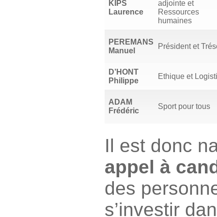
KIPS
adjointe et
Laurence
Ressources
humaines
PEREMANS
Président et Trés
Manuel
D’HONT
Ethique et Logist
Philippe
ADAM
Sport pour tous
Frédéric
Il est donc na
appel à can
des personne
s’investir da