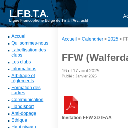
L.F.B.T.A.
Ac
Ligue Francophone Belge de Tir à l'Arc, asbl
Accueil
Accueil
>
Calendrier
>
2025
> FF
Qui sommes-nous
Labellisation des
FFW (Walferda
clubs
Les clubs
Informations
16 et 17 aout 2025
Arbitrage et
Publié : Janvier 2025
règlements
Formation des
cadres
Communication
Handisport
Anti-dopage
Invitation FFW 3D IFAA
Ethique
Haut niveau