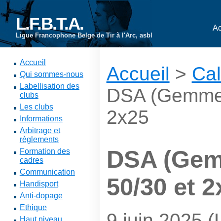
L.F.B.T.A.
Ac
Ligue Francophone Belge de Tir à l'Arc, asbl
Accueil
Accueil
>
Cal
Qui sommes-nous
Labellisation des
DSA (Gemmen
clubs
Les clubs
2x25
Informations
Arbitrage et
règlements
DSA (Gem
Formation des
cadres
Communication
50/30 et 2
Handisport
Anti-dopage
Ethique
9 juin 2025 (
Haut niveau