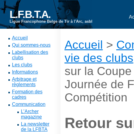
L.F.B.T.A.
Ac
Ligue Francophone Belge de Tir à l'Arc, asbl
Accueil
Accueil
>
Co
Qui sommes-nous
Labellisation des
vie des clubs
clubs
Les clubs
sur la Coup
Informations
Arbitrage et
Journée de F
règlements
Formation des
Compétition
cadres
Communication
L’Archer
magazine
Retour su
La newsletter
de la LFBTA