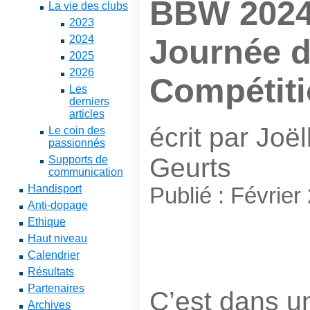
BBW 2024
La vie des clubs
2023
2024
Journée d
2025
2026
Compétit
Les
derniers
articles
écrit par Joël
Le coin des
passionnés
Geurts
Supports de
communication
Handisport
Publié : Février
Anti-dopage
Ethique
Haut niveau
Calendrier
Résultats
Partenaires
C’est dans u
Archives