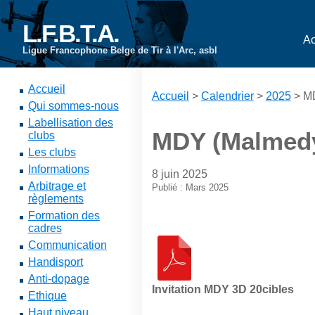
L.F.B.T.A.
Ac
Ligue Francophone Belge de Tir à l'Arc, asbl
Accueil
Accueil
>
Calendrier
>
2025
> MD
Qui sommes-nous
Labellisation des
MDY (Malmedy)
clubs
Les clubs
Informations
8 juin 2025
Arbitrage et
Publié : Mars 2025
règlements
Formation des
cadres
Communication
Handisport
Anti-dopage
Invitation MDY 3D 20cibles
Ethique
Haut niveau