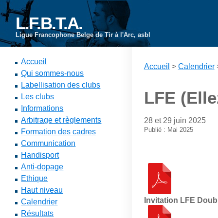
L.F.B.T.A.
Ligue Francophone Belge de Tir à l'Arc, asbl
Accueil
Accueil
>
Calendrier
Qui sommes-nous
Labellisation des clubs
LFE (Ell
Les clubs
Informations
Arbitrage et règlements
28 et 29 juin 2025
Publié : Mai 2025
Formation des cadres
Communication
Handisport
Anti-dopage
Ethique
Haut niveau
Invitation LFE Dou
Calendrier
Résultats