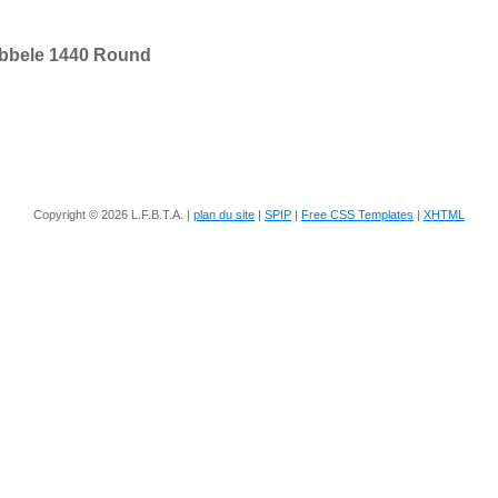
ubbele 1440 Round
Copyright © 2026 L.F.B.T.A. |
plan du site
|
SPIP
|
Free CSS Templates
|
XHTML