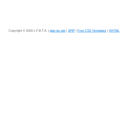
Copyright © 2026 L.F.B.T.A. |
plan du site
|
SPIP
|
Free CSS Templates
|
XHTML