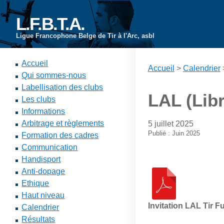
L.F.B.T.A.
Ligue Francophone Belge de Tir à l'Arc, asbl
Accueil
Accueil
>
Calendrier
Qui sommes-nous
Labellisation des clubs
LAL (Libr
Les clubs
Informations
Arbitrage et règlements
5 juillet 2025
Publié : Juin 2025
Formation des cadres
Communication
Handisport
Anti-dopage
Ethique
Haut niveau
Invitation LAL Tir F
Calendrier
Résultats