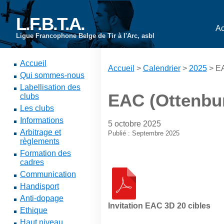
L.F.B.T.A.
Ac
Ligue Francophone Belge de Tir à l'Arc, asbl
Accueil
Accueil
>
Calendrier
>
2025
> EA
Qui sommes-nous
Labellisation des
EAC (Ottenbur
clubs
Les clubs
Informations
5 octobre 2025
Arbitrage et
Publié : Septembre 2025
règlements
Formation des
cadres
Communication
Handisport
Anti-dopage
Invitation EAC 3D 20 cibles
Ethique
Haut niveau