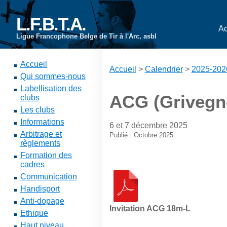
L.F.B.T.A.
Ac
Ligue Francophone Belge de Tir à l'Arc, asbl
Accueil
Accueil
>
Calendrier
>
2025-202
Qui sommes-nous
Labellisation des
ACG (Grivegn
clubs
Les clubs
Informations
6 et 7 décembre 2025
Arbitrage et
Publié : Octobre 2025
règlements
Formation des
cadres
Communication
Handisport
Anti-dopage
Invitation ACG 18m-L
Ethique
Haut niveau