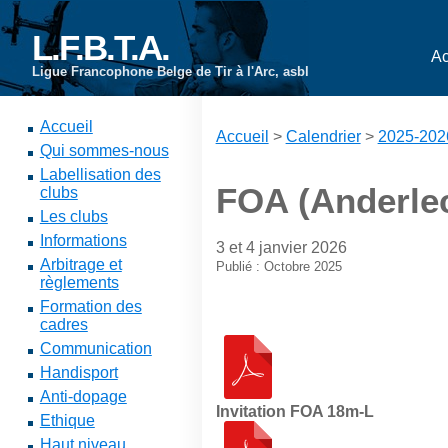
L.F.B.T.A.
Ac
Ligue Francophone Belge de Tir à l'Arc, asbl
Accueil
Accueil
>
Calendrier
>
2025-202
Qui sommes-nous
Labellisation des
FOA (Anderlec
clubs
Les clubs
Informations
3 et 4 janvier 2026
Arbitrage et
Publié : Octobre 2025
règlements
Formation des
cadres
Communication
Handisport
Anti-dopage
Invitation FOA 18m-L
Ethique
Haut niveau