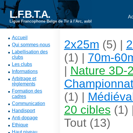
L.F.B.T.A.
Ac
Ligue Francophone Belge de Tir à l'Arc, asbl
Accueil
2x25m
(5) |
Qui sommes-nous
Labellisation des
(1) |
70m-60
clubs
Les clubs
|
Nature 3D-2
Informations
Arbitrage et
Championna
règlements
Formation des
(1) |
Médiéva
cadres
Communication
20 cibles
(1) 
Handisport
Anti-dopage
Tout
(13)
Ethique
Haut niveau