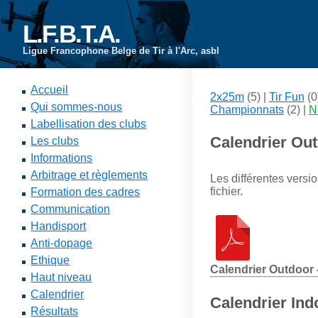
L.F.B.T.A.
Ligue Francophone Belge de Tir à l'Arc, asbl
Accueil
2x25m
(5) |
Tir Fun
(0
Qui sommes-nous
Championnats
(2) |
N
Labellisation des clubs
Calendrier Ou
Les clubs
Informations
Arbitrage et règlements
Les différentes versi
fichier.
Formation des cadres
Communication
Handisport
Anti-dopage
Ethique
Calendrier Outdoor -
Haut niveau
Calendrier
Calendrier Ind
Résultats