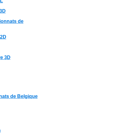
-L
 3D
ionnats de
 2D
re 3D
ats de Belgique
m