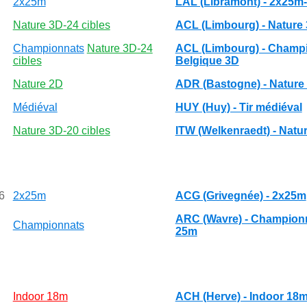
2x25m
LAL (Libramont) - 2x25m
Nature 3D-24 cibles
ACL (Limbourg) - Nature
Championnats
Nature 3D-24
ACL (Limbourg) - Champ
cibles
Belgique 3D
Nature 2D
ADR (Bastogne) - Nature
Médiéval
HUY (Huy) - Tir médiéval
Nature 3D-20 cibles
ITW (Welkenraedt) - Natu
6
2x25m
ACG (Grivegnée) - 2x25m
ARC (Wavre) - Championn
Championnats
25m
Indoor 18m
ACH (Herve) - Indoor 18