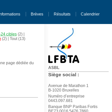
Informations
Brèves
Résultats
Calendrier
24 cibles
(2) |
m
(2) |
Tout
(13)
s une page dédiée du
ASBL
Siège social :
Avenue de Marathon 1
B-1020 Bruxelles
Numéro d’entreprise
0443.097.681
Banque BNP Paribas Fortis
BE73 0016 5476 7860