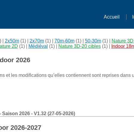
Accueil
) |
2x50m
(1) |
2x70m
(1) |
70m-60m
(1) |
50-30m
(1) |
Nature 3D-
ature 2D
(1) |
Médiéval
(1) |
Nature 3D-20 cibles
(1) |
Indoor 18
tdoor 2026
ons et les modifications qu’elles contiennent sont reprises dan
 Saison 2026 - V1.32 (27-05-2026)
oor 2026-2027