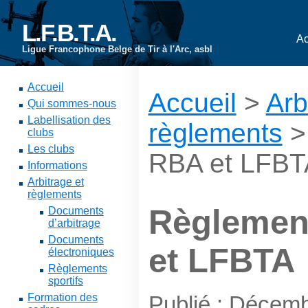
L.F.B.T.A.
Ac
Ligue Francophone Belge de Tir à l'Arc, asbl
Accueil
Accueil
>
Arb
Qui sommes-nous
Labellisation des
règlements
>
clubs
Les clubs
RBA et LFBT
Informations
Arbitrage et
règlements
Règlemen
Documents
d’arbitrage
Documents
et LFBTA
électroniques
Règlements
sportifs
Formation des
Publié : Décem