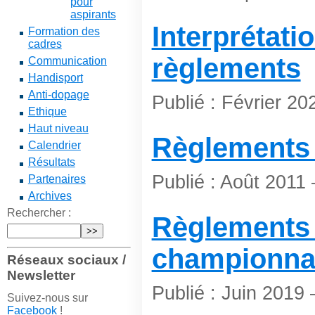
pour
aspirants
Interprétati
Formation des
cadres
règlements
Communication
Handisport
Anti-dopage
Publié : Février 20
Ethique
Haut niveau
Règlements 
Calendrier
Résultats
Publié : Août 2011
Partenaires
Archives
Rechercher :
Règlements
championnat
Réseaux sociaux /
Newsletter
Publié : Juin 201
Suivez-nous sur
Facebook
!