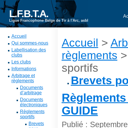
L.F.B.T.A.
Ac
Ligue Francophone Belge de Tir à l'Arc, asbl
Accueil
Accueil
>
Arb
Qui sommes-nous
Labellisation des
règlements
>
clubs
Les clubs
sportifs
Informations
Arbitrage et
Brevets po
règlements
Documents
d’arbitrage
Règlements t
Documents
électroniques
GUIDE
Règlements
sportifs
Publié : Septembr
Brevets