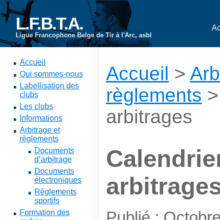
L.F.B.T.A.
Ac
Ligue Francophone Belge de Tir à l'Arc, asbl
Accueil
Accueil
>
Arb
Qui sommes-nous
Labellisation des
règlements
>
clubs
Les clubs
arbitrages
Informations
Arbitrage et
règlements
Calendrie
Documents
d’arbitrage
Documents
arbitrage
électroniques
Règlements
sportifs
Formation des
Publié : Octobr