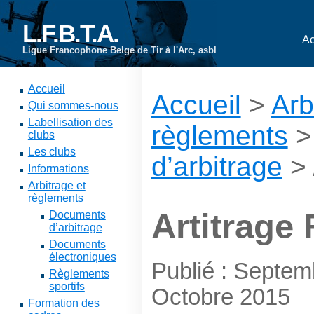
L.F.B.T.A.
Ac
Ligue Francophone Belge de Tir à l'Arc, asbl
Accueil
Accueil
>
Arb
Qui sommes-nous
Labellisation des
règlements
clubs
Les clubs
d’arbitrage
> 
Informations
Arbitrage et
règlements
Artitrage 
Documents
d’arbitrage
Documents
électroniques
Publié : Septem
Règlements
sportifs
Octobre 2015
Formation des