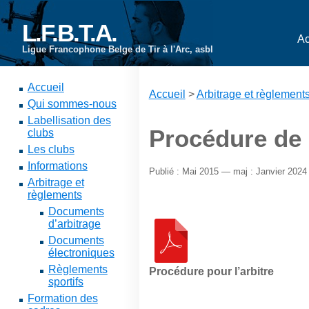
L.F.B.T.A.
Ac
Ligue Francophone Belge de Tir à l'Arc, asbl
Accueil
Accueil
>
Arbitrage et règlement
Qui sommes-nous
Labellisation des
Procédure de l
clubs
Les clubs
Informations
Publié : Mai 2015 — maj : Janvier 2024
Arbitrage et
règlements
Documents
d’arbitrage
Documents
électroniques
Règlements
Procédure pour l’arbitre
sportifs
Formation des