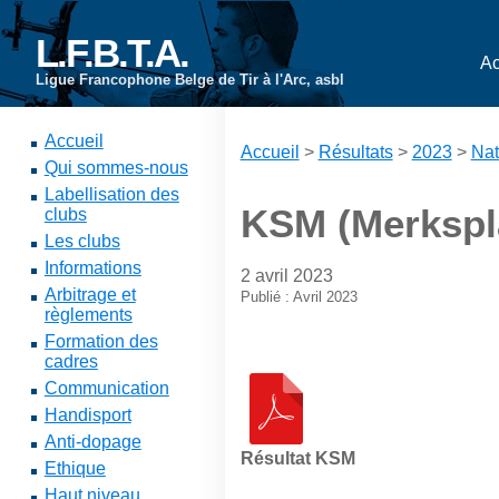
L.F.B.T.A.
Ac
Ligue Francophone Belge de Tir à l'Arc, asbl
Accueil
Accueil
>
Résultats
>
2023
>
Nat
Qui sommes-nous
Labellisation des
KSM (Merkspla
clubs
Les clubs
Informations
2 avril 2023
Arbitrage et
Publié : Avril 2023
règlements
Formation des
cadres
Communication
Handisport
Anti-dopage
Résultat KSM
Ethique
Haut niveau