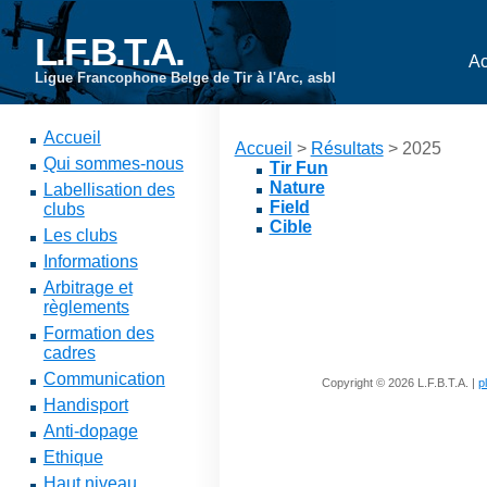
L.F.B.T.A.
Ac
Ligue Francophone Belge de Tir à l'Arc, asbl
Accueil
Accueil
>
Résultats
> 2025
Qui sommes-nous
Tir Fun
Nature
Labellisation des
Field
clubs
Cible
Les clubs
Informations
Arbitrage et
règlements
Formation des
cadres
Communication
Copyright © 2026 L.F.B.T.A. |
p
Handisport
Anti-dopage
Ethique
Haut niveau