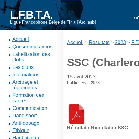
L.F.B.T.A.
Ac
Ligue Francophone Belge de Tir à l'Arc, asbl
Accueil
Accueil
>
Résultats
>
2023
>
FIT
Qui sommes-nous
Labellisation des
SSC (Charlero
clubs
Les clubs
Informations
15 avril 2023
Arbitrage et
Publié : Avril 2023
règlements
Formation des
cadres
Communication
Handisport
Anti-dopage
Résultats-Resultaten SSC
Ethique
Haut niveau