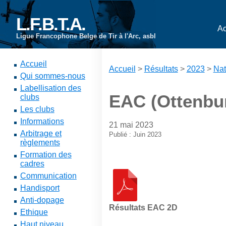
L.F.B.T.A.
Ac
Ligue Francophone Belge de Tir à l'Arc, asbl
Accueil
Accueil
>
Résultats
>
2023
>
Nat
Qui sommes-nous
Labellisation des
EAC (Ottenbur
clubs
Les clubs
Informations
21 mai 2023
Arbitrage et
Publié : Juin 2023
règlements
Formation des
cadres
Communication
Handisport
Anti-dopage
Résultats EAC 2D
Ethique
Haut niveau