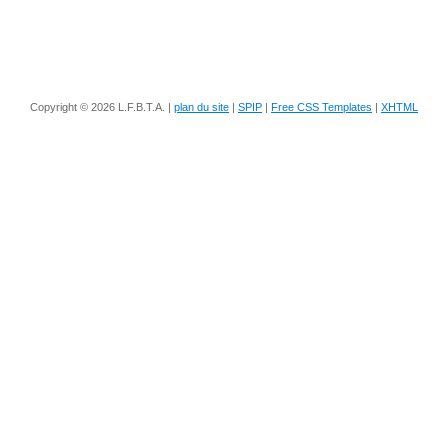
Copyright © 2026 L.F.B.T.A. |
plan du site
|
SPIP
|
Free CSS Templates
|
XHTML