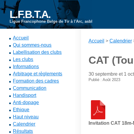
L.F.B.T.A.
Ligue Francophone Belge de Tir à l'Arc, asbl
Accueil
Accueil
>
Calendrier
Qui sommes-nous
Labellisation des clubs
CAT (Tou
Les clubs
Informations
Arbitrage et règlements
30 septembre et 1 oc
Publié : Août 2023
Formation des cadres
Communication
Handisport
Anti-dopage
Ethique
Haut niveau
Invitation CAT 18m-
Calendrier
Résultats