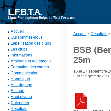
L.F.B.T.A.
Ligue Francophone Belge de Tir à l'Arc, asbl
Accueil
Accueil
>
Résultats
Qui sommes-nous
Labellisation des clubs
BSB (Ber
Les clubs
Informations
25m
Arbitrage et règlements
Formation des cadres
16 et 17 septembre 
Communication
Publié : Septembre 2023
Handisport
Anti-dopage
Ethique
Haut niveau
Calendrier
Résultats