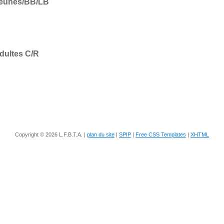
Jeunes/BB/LB
dultes C/R
Copyright © 2026 L.F.B.T.A. |
plan du site
|
SPIP
|
Free CSS Templates
|
XHTML