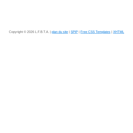
Copyright © 2026 L.F.B.T.A. |
plan du site
|
SPIP
|
Free CSS Templates
|
XHTML