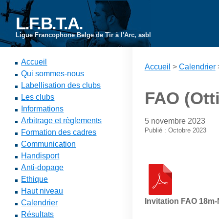
L.F.B.T.A.
Ligue Francophone Belge de Tir à l'Arc, asbl
Accueil
Accueil
>
Calendrier
Qui sommes-nous
Labellisation des clubs
FAO (Ott
Les clubs
Informations
Arbitrage et règlements
5 novembre 2023
Publié : Octobre 2023
Formation des cadres
Communication
Handisport
Anti-dopage
Ethique
Haut niveau
Invitation FAO 18m-
Calendrier
Résultats