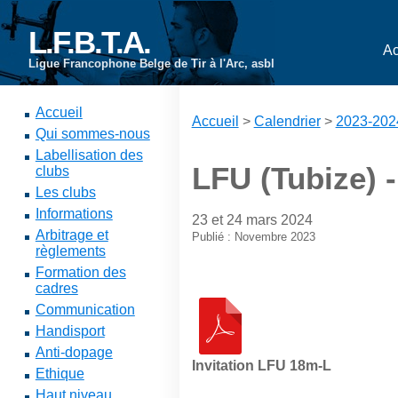
L.F.B.T.A.
Ac
Ligue Francophone Belge de Tir à l'Arc, asbl
Accueil
Accueil
>
Calendrier
>
2023-202
Qui sommes-nous
Labellisation des
LFU (Tubize) 
clubs
Les clubs
Informations
23 et 24 mars 2024
Arbitrage et
Publié : Novembre 2023
règlements
Formation des
cadres
Communication
Handisport
Anti-dopage
Invitation LFU 18m-L
Ethique
Haut niveau