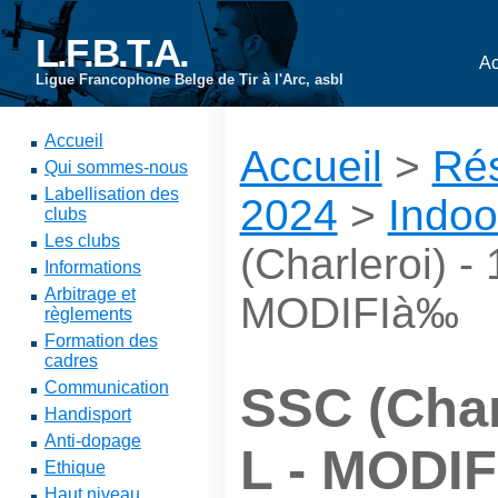
L.F.B.T.A.
Ac
Ligue Francophone Belge de Tir à l'Arc, asbl
Accueil
Accueil
>
Rés
Qui sommes-nous
Labellisation des
2024
>
Indoo
clubs
Les clubs
(Charleroi) -
Informations
Arbitrage et
MODIFIà‰
règlements
Formation des
cadres
Communication
SSC (Char
Handisport
Anti-dopage
L - MODI
Ethique
Haut niveau