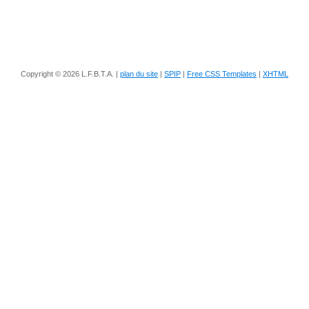
Copyright © 2026 L.F.B.T.A. |
plan du site
|
SPIP
|
Free CSS Templates
|
XHTML