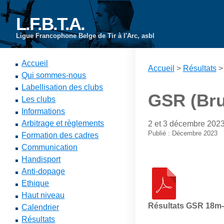
L.F.B.T.A.
Ligue Francophone Belge de Tir à l'Arc, asbl
Accueil
Accueil
>
Résultats
Qui sommes-nous
Labellisation des clubs
GSR (Bru
Les clubs
Informations
Arbitrage et règlements
2 et 3 décembre 202
Publié : Décembre 2023
Formation des cadres
Communication
Handisport
Anti-dopage
Ethique
Haut niveau
Résultats GSR 18m
Calendrier
Résultats