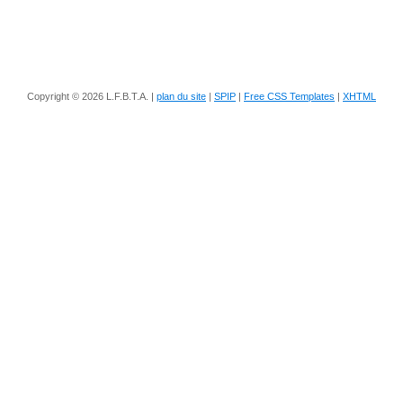
Copyright © 2026 L.F.B.T.A. |
plan du site
|
SPIP
|
Free CSS Templates
|
XHTML