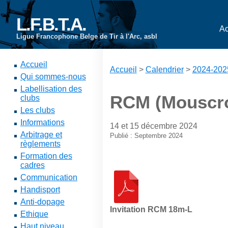
L.F.B.T.A.
Ac
Ligue Francophone Belge de Tir à l'Arc, asbl
Accueil
Accueil
>
Calendrier
>
2024-202
Qui sommes-nous
Labellisation des
RCM (Mouscro
clubs
Les clubs
Informations
14 et 15 décembre 2024
Arbitrage et
Publié : Septembre 2024
règlements
Formation des
cadres
Communication
Handisport
Anti-dopage
Invitation RCM 18m-L
Ethique
Haut niveau