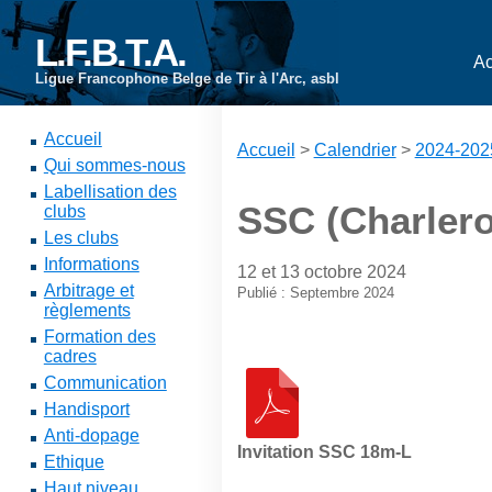
L.F.B.T.A.
Ac
Ligue Francophone Belge de Tir à l'Arc, asbl
Accueil
Accueil
>
Calendrier
>
2024-202
Qui sommes-nous
Labellisation des
SSC (Charlero
clubs
Les clubs
Informations
12 et 13 octobre 2024
Arbitrage et
Publié : Septembre 2024
règlements
Formation des
cadres
Communication
Handisport
Anti-dopage
Invitation SSC 18m-L
Ethique
Haut niveau