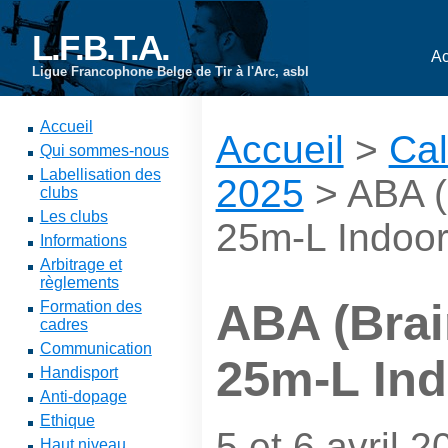
L.F.B.T.A.
Ac
Ligue Francophone Belge de Tir à l'Arc, asbl
Accueil
Accueil
>
Cal
Qui sommes-nous
Labellisation des
2025
> ABA (B
clubs
Les clubs
25m-L Indoo
Informations
Arbitrage et
règlements
ABA (Brain
Formation des
cadres
Communication
25m-L In
Handisport
Anti-dopage
Ethique
5 et 6 avril 2
Haut niveau