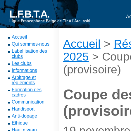
L.F.B.T.A.
Ac
Ligue Francophone Belge de Tir à l'Arc, asbl
Accueil
Accueil
>
Rés
Qui sommes-nous
Labellisation des
2025
> Coupe
clubs
Les clubs
(provisoire)
Informations
Arbitrage et
règlements
Coupe de
Formation des
cadres
Communication
(provisoir
Handisport
Anti-dopage
Ethique
19 novembre
Haut niveau