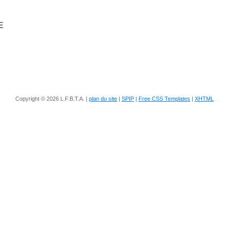
E
Copyright © 2026 L.F.B.T.A. |
plan du site
|
SPIP
|
Free CSS Templates
|
XHTML