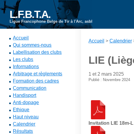
L.F.B.T.A.
Ligue Francophone Belge de Tir à l'Arc, asbl
Accueil
Accueil
>
Calendrier
Qui sommes-nous
Labellisation des clubs
LIE (Lièg
Les clubs
Informations
Arbitrage et règlements
1 et 2 mars 2025
Publié : Novembre 2024
Formation des cadres
Communication
Handisport
Anti-dopage
Ethique
Haut niveau
Invitation LIE 18m-
Calendrier
Résultats