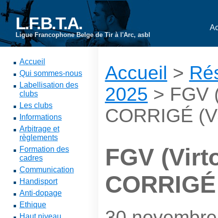
L.F.B.T.A.
Ac
Ligue Francophone Belge de Tir à l'Arc, asbl
Accueil
Accueil
>
Rés
Qui sommes-nous
Labellisation des
2025
> FGV (V
clubs
Les clubs
CORRIGÉ (V
Informations
Arbitrage et
règlements
FGV (Virto
Formation des
cadres
Communication
CORRIGÉ 
Handisport
Anti-dopage
Ethique
30 novembre
Haut niveau