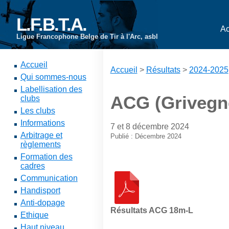
L.F.B.T.A.
Ac
Ligue Francophone Belge de Tir à l'Arc, asbl
Accueil
Accueil
>
Résultats
>
2024-2025
Qui sommes-nous
Labellisation des
ACG (Grivegn
clubs
Les clubs
Informations
7 et 8 décembre 2024
Arbitrage et
Publié : Décembre 2024
règlements
Formation des
cadres
Communication
Handisport
Anti-dopage
Résultats ACG 18m-L
Ethique
Haut niveau