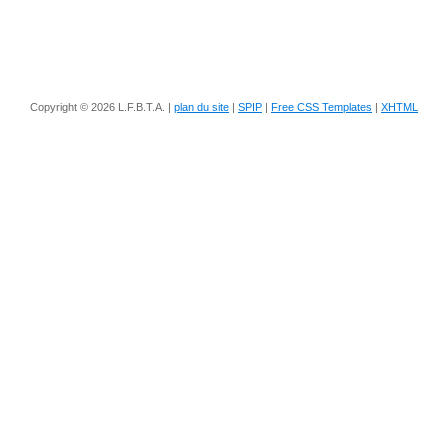
Copyright © 2026 L.F.B.T.A. |
plan du site
|
SPIP
|
Free CSS Templates
|
XHTML