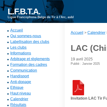
L.F.B.T.A.
Ligue Francophone Belge de Tir à l'Arc, asbl
Accueil
Accueil
>
Calendrier
Qui sommes-nous
Labellisation des clubs
LAC (Chin
Les clubs
Informations
Arbitrage et règlements
19 avril 2025
Publié : Janvier 2025
Formation des cadres
Communication
Handisport
Anti-dopage
Ethique
Haut niveau
Invitation LAC Tir F
Calendrier
Résultats